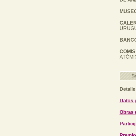
MUSEO
GALER
URUGU
BANCO
COMIS
ATÓMI
Sa
Detalle
Datos 
Obras e
Partici
Premio