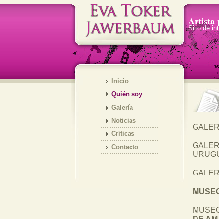
Artista 
Sitio de in
Inicio
Quién soy
Galería
Noticias
GALERÍ
Críticas
GALER
Contacto
URUGU
GALER
MUSEO
MUSEO
DE A