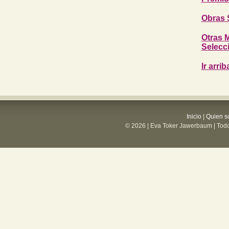
Obras 
Otras 
Selecc
Ir arrib
Inicio
|
Quien s
© 2026 | Eva Toker Jawerbaum | Todo